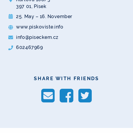
397 01, Písek
25. May – 16. November
www.piskoviste.info
info@piseckem.cz
602467969
SHARE WITH FRIENDS