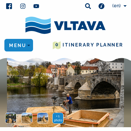
(en)
0
ITINERARY PLANNER
MENU
+ 1
photo