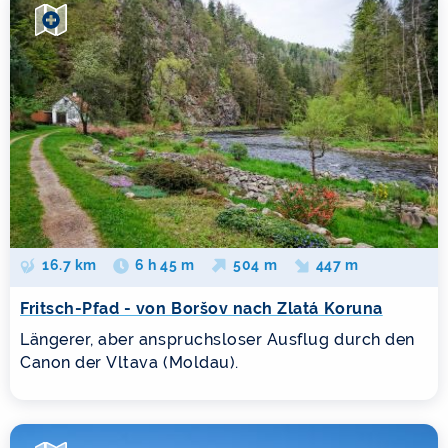
16.7 km
6 h 45 m
504 m
447 m
Fritsch-Pfad - von Boršov nach Zlatá Koruna
Längerer, aber anspruchsloser Ausflug durch den
Canon der Vltava (Moldau).