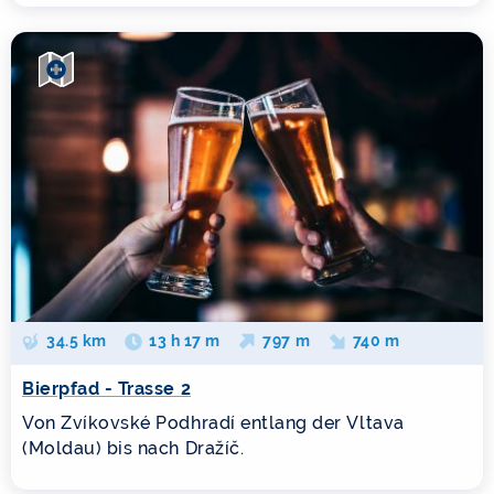
34.5 km
13 h 17 m
797 m
740 m
Bierpfad - Trasse 2
Von Zvíkovské Podhradí entlang der Vltava
(Moldau) bis nach Dražíč.