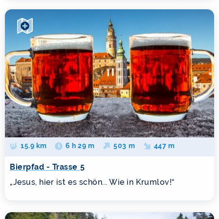
15.9 km
6 h 29 m
503 m
447 m
Bierpfad - Trasse 5
„Jesus, hier ist es schön... Wie in Krumlov!“