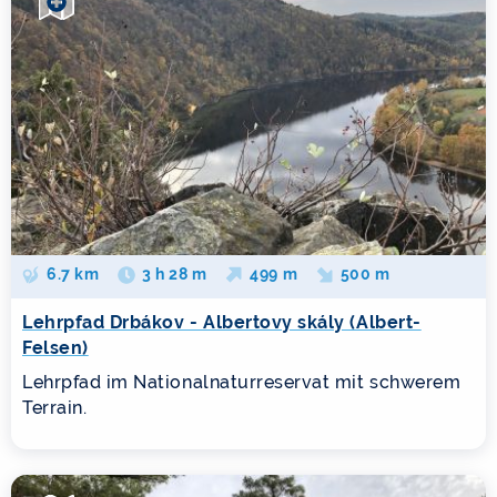
6.7 km
3 h 28 m
499 m
500 m
Lehrpfad Drbákov - Albertovy skály (Albert-
Felsen)
Lehrpfad im Nationalnaturreservat mit schwerem
Terrain.