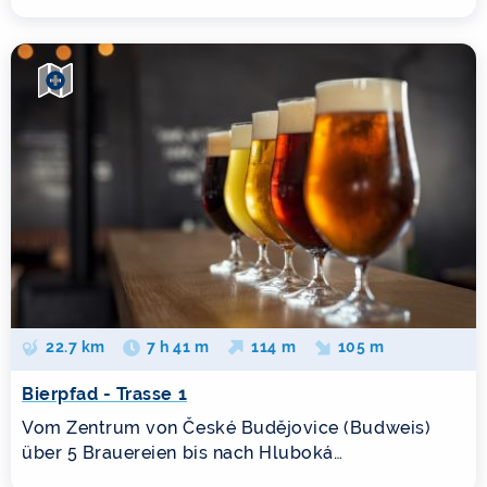
22.7 km
7 h 41 m
114 m
105 m
Bierpfad - Trasse 1
Vom Zentrum von České Budějovice (Budweis)
über 5 Brauereien bis nach Hluboká…