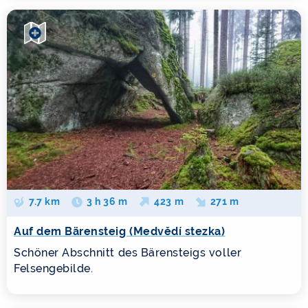
7.7 km
3 h 36 m
423 m
271 m
Auf dem Bärensteig (Medvědí stezka)
Schöner Abschnitt des Bärensteigs voller
Felsengebilde.