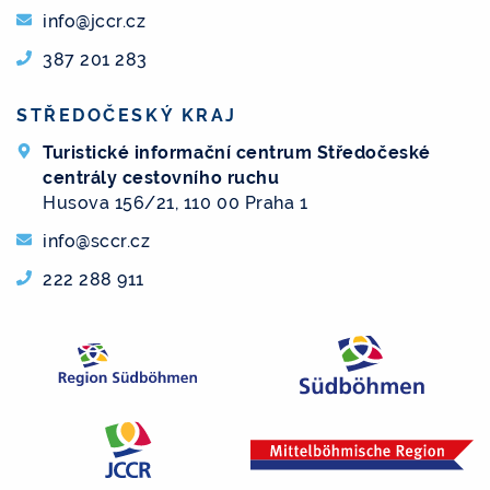
info@jccr.cz
387 201 283
STŘEDOČESKÝ KRAJ
Turistické informační centrum Středočeské
centrály cestovního ruchu
Husova 156/21, 110 00 Praha 1
info@sccr.cz
222 288 911