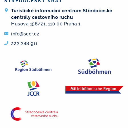
STŘEDOČESKÝ KRAJ
Turistické informační centrum Středočeské
centrály cestovního ruchu
Husova 156/21, 110 00 Praha 1
info@sccr.cz
222 288 911