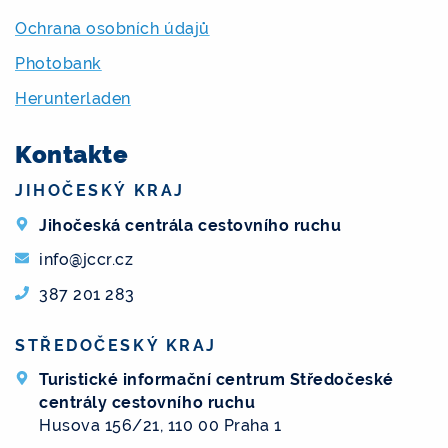
Ochrana osobních údajů
Photobank
Herunterladen
Kontakte
JIHOČESKÝ KRAJ
Jihočeská centrála cestovního ruchu
info@jccr.cz
387 201 283
STŘEDOČESKÝ KRAJ
Turistické informační centrum Středočeské
centrály cestovního ruchu
Husova 156/21, 110 00 Praha 1