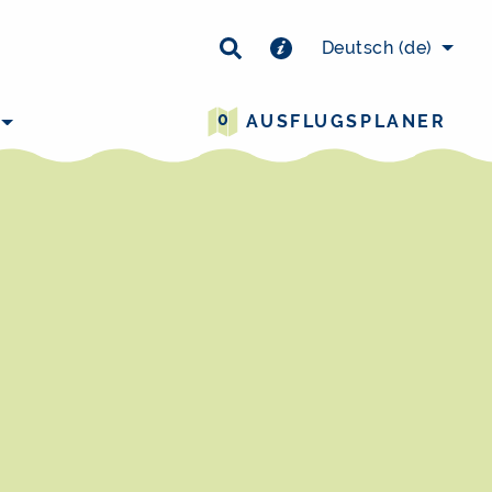
×
Deutsch
(de)
0
AUSFLUGSPLANER