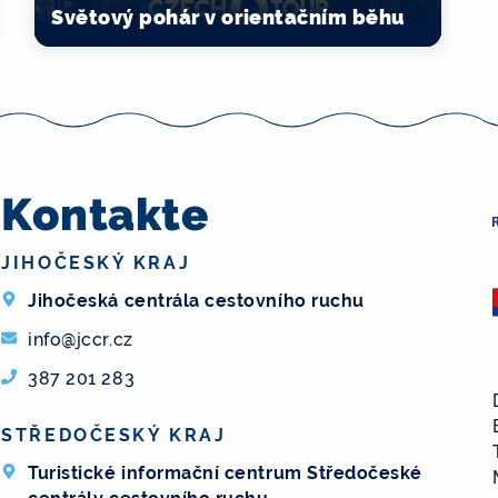
Světový pohár v orientačním běhu
Kontakte
JIHOČESKÝ KRAJ
Jihočeská centrála cestovního ruchu
info@jccr.cz
387 201 283
STŘEDOČESKÝ KRAJ
Turistické informační centrum Středočeské