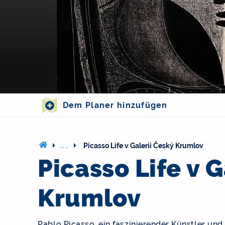
Dem Planer hinzufügen
...
Picasso Life v Galerii Český Krumlov
Picasso Life v G
Krumlov
Pablo Picasso, ein faszinierender Künstler un