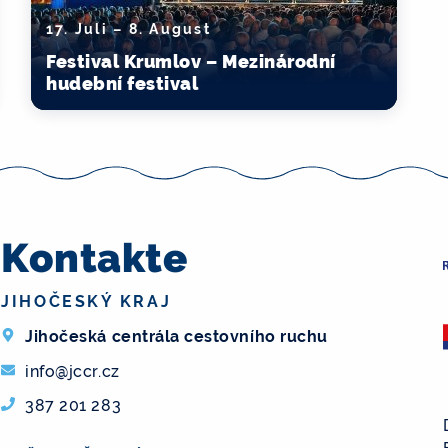
17. Juli – 8. August
Festival Krumlov – Mezinárodní
hudební festival
Kontakte
JIHOČESKÝ KRAJ
Jihočeská centrála cestovního ruchu
info@jccr.cz
387 201 283