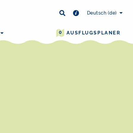
×
Deutsch
(de)
0
AUSFLUGSPLANER