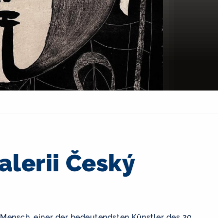
alerii Český
d Mensch, einer der bedeutendsten Künstler des 20.