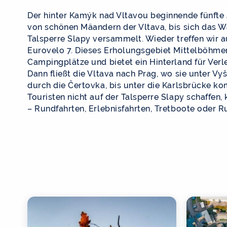
Der hinter Kamýk nad Vltavou beginnende fünfte A
von schönen Mäandern der Vltava, bis sich das Wa
Talsperre Slapy versammelt. Wieder treffen wir
Eurovelo 7. Dieses Erholungsgebiet Mittelböhmen
Campingplätze und bietet ein Hinterland für Ver
Dann fließt die Vltava nach Prag, wo sie unter V
durch die Čertovka, bis unter die Karlsbrücke ko
Touristen nicht auf der Talsperre Slapy schaffen,
– Rundfahrten, Erlebnisfahrten, Tretboote oder R