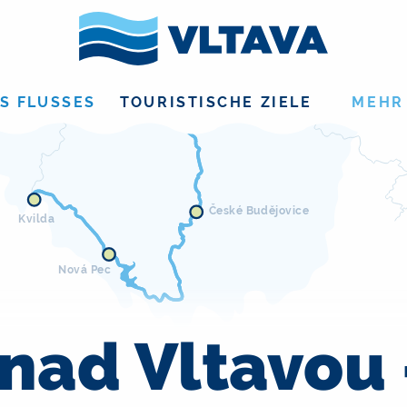
Kamýk
nad Vltavou
Zvíkovské Podhradí
S FLUSSES
TOURISTISCHE ZIELE
MEHR
České Budějovice
Kvilda
Nová Pec
nad Vltavou 