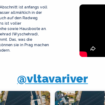
bschnitt ist anfangs voll
sser allmählich in der
 auch auf den Radweg
s ist voller
leihe sowie Hausboote an.
yšehrad (Wyschehrad),
mmt. Das, was die
 können sie in Prag machen
udern.
@vltavariver